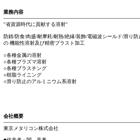
業務内容
"省資源時代に貢献する溶射"
防錆/防食/肉盛/耐摩耗/耐熱/絶縁/装飾/電磁波シールド/滑り
の 機能性溶射及び精密ブラスト加工
○各種金属の溶射
○各種プラズマ溶射
○各種ブラスチング
○樹脂ライニング
○滑り防止のアルミニウム系溶射
会社概要
東京メタリコン株式会社
■代表者：関 直孝