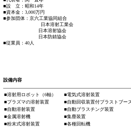
■設 立：昭和14年
■資本金：3,000万円
■参加団体：京六工業協同組合
日本溶射工業会
日本溶射協会
日本防錆協会
■従業員：40人
設備内容
■溶射用ロボット（6軸）
■電気式溶射装置
■プラズマの溶射装置
■自動回収装置付ブラストブー
■自動溶射装置
■自動ブラスチング装置
■金属溶射機
■集塵装置
■粉末式溶射装置
■各種回転機